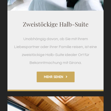
Zweistöckige Halb-Suite
Unabhängig davon, ob Sie mit Ihrem
Liebespartner oder Ihrer Familie reisen, ist eine
zweistöckige Halb-Suite idealer Ort für
Bekanntmachung mit Girona.
MEHR SEHEN