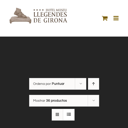
Saltar
al
contenido
Ordena por
Puntuar
Mostrar
36 productos