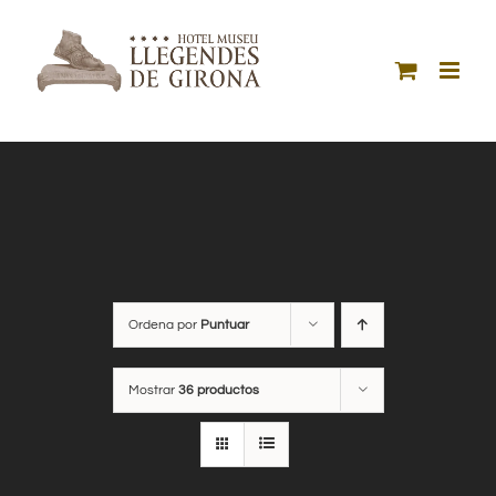
Saltar
al
contenido
Ordena por
Puntuar
Mostrar
36 productos