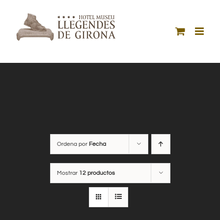
Saltar
al
contenido
Ordena por
Fecha
Mostrar
12 productos