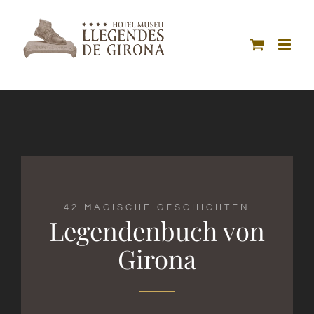
Skip
to
content
42 MAGISCHE GESCHICHTEN
Legendenbuch von
Girona