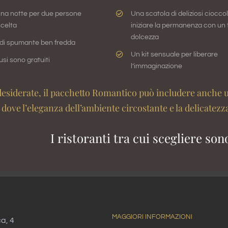
una notte per due persone
Una scatola di deliziosi cioccol
scelta
iniziare la permanenza con un 
dolcezza
 di spumante ben fredda
Un kit sensuale per liberare
fusi sono gratuiti
l’immaginazione
desiderate, il pacchetto Romantico può includere anche u
dove l’eleganza dell’ambiente circostante e la delicatezza
I ristoranti tra cui scegliere so
MAGGIORI INFORMAZIONI
ca, 4