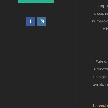
appos
discipli
numero d
Facebook
Instagram
all
Fate un
Prenotat
un biglie
avrete in
La vost