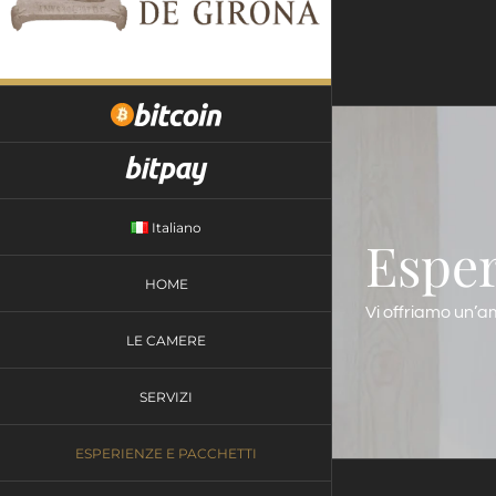
Skip
to
content
Italiano
Esper
HOME
Vi offriamo un’am
LE CAMERE
SERVIZI
ESPERIENZE E PACCHETTI