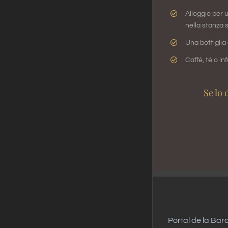
Alloggio per 
nella stanza 
Una bottiglia
Caffè, tè o in
Se lo 
Portal de la Bar