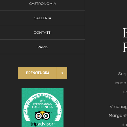
GASTRONOMIA
GALLERIA
CONTATTI
PARIS
PRENOTA ORA
Sorp
incan
s
Vi consi
Margarit
do