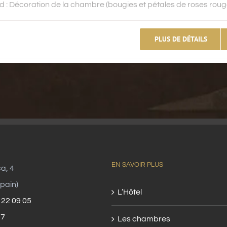
: Décoration de la chambre (bougies et pétales de roses rouges)
PLUS DE DÉTAILS
EN SAVOIR PLUS
ca, 4
pain)
L’Hôtel
 22 09 05
57
Les chambres