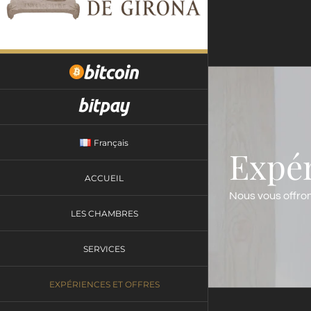
Skip
to
content
Français
Expér
ACCUEIL
Nous vous offron
LES CHAMBRES
SERVICES
EXPÉRIENCES ET OFFRES