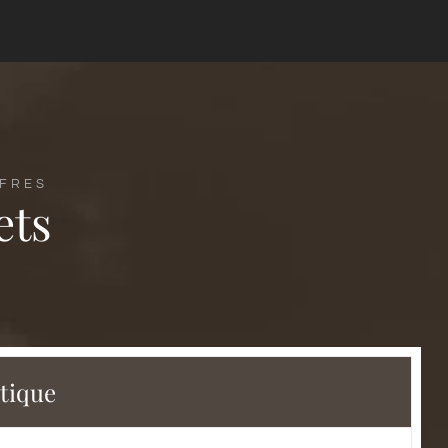
FFRES
ets
tique