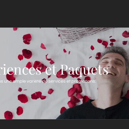
iences et Paquets
s une ample variété de services et promotions.