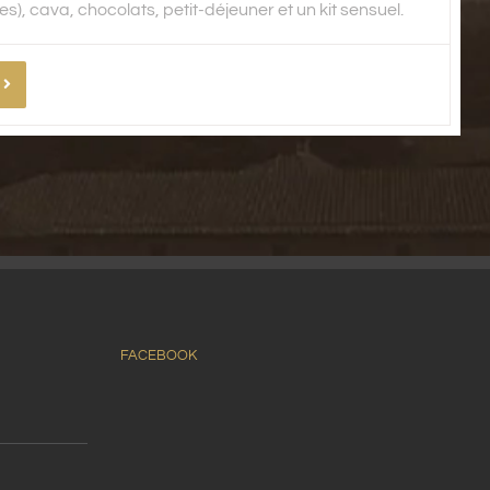
, cava, chocolats, petit-déjeuner et un kit sensuel.
FACEBOOK