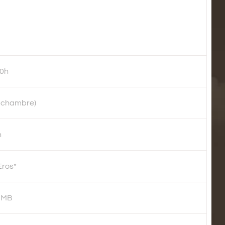
00h
s chambre)
h
Eros*
e MB