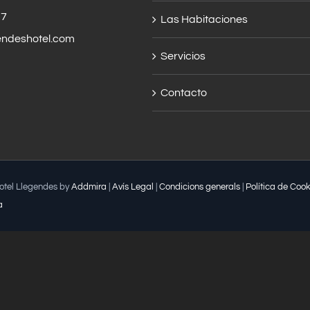
57
Las Habitaciones
endeshotel.com
Servicios
Contacto
Hotel Llegendes by
Addmira
|
Avís Legal
|
Condicions generals
|
Política de Cook
a