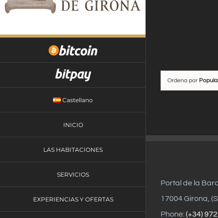
Saltar
al
contenido
Ordena por
Popula
Castellano
INICIO
LAS HABITACIONES
SERVICIOS
Portal de la Bar
17004 Girona, (S
EXPERIENCIAS Y OFERTAS
Phone:
(+34) 972