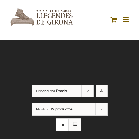
Saltar
al
contenido
Ordena por
Precio
Mostrar
12 productos