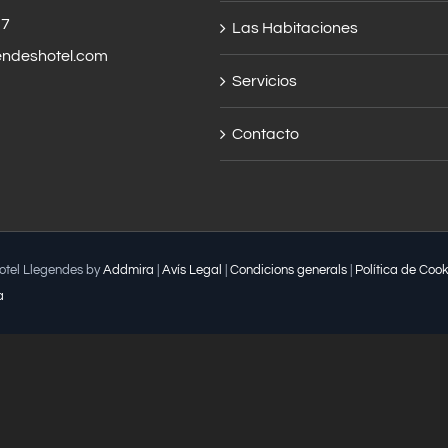
57
Las Habitaciones
endeshotel.com
Servicios
Contacto
Hotel Llegendes by
Addmira
|
Avís Legal
|
Condicions generals
|
Política de Cook
a