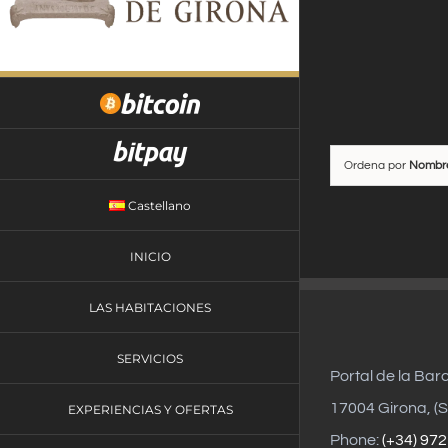
Saltar
al
contenido
Ordena por
Nombr
Castellano
INICIO
LAS HABITACIONES
SERVICIOS
Portal de la Bar
17004 Girona, (S
EXPERIENCIAS Y OFERTAS
Phone:
(+34) 972