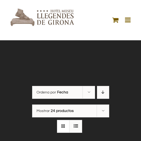
Saltar
al
contenido
Ordena por
Fecha
Mostrar
24 productos