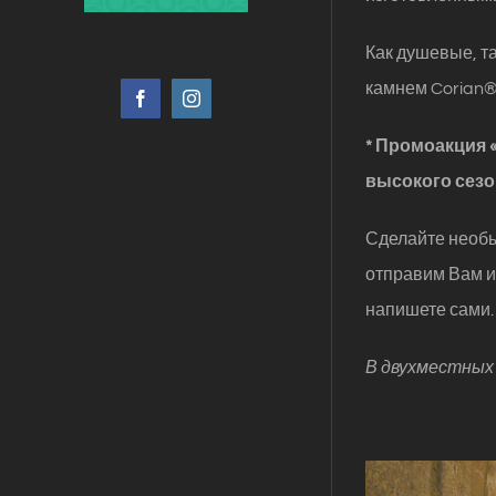
Как душевые, т
камнем Corian®
Facebook
Instagram
* Промоакция 
высокого сезо
Сделайте необы
отправим Вам и
напишете сами.
В двухместных