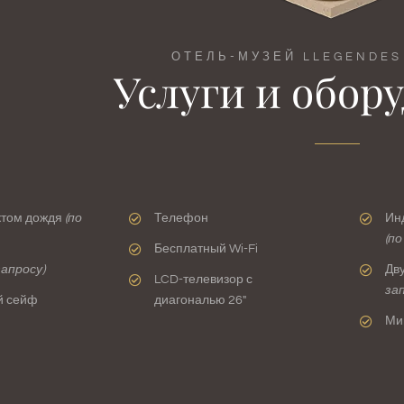
ОТЕЛЬ-МУЗЕЙ LLEGENDES
Услуги и обор
том дождя
(по
Телефон
Ин
(по
Бесплатный Wi-Fi
запросу)
Дв
LCD-телевизор с
за
й сейф
диагональю 26″
Ми