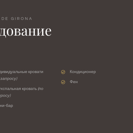
 DE GIRONA
удование
дивидуальные кровати
Кондиционер
 запросу)
Фен
ухспальная кровать
(по
просу)
ни-бар