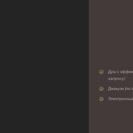
Душ с эффек
запросу)
Джакузи
(по 
Электронны