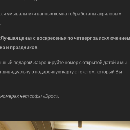
ак и умывальники ванных комнат обработаны акриловым
.
«Лучшая цена» с воскресенья по четверг за исключение
на и праздников.
чный подарок! Забронируйте номер с открытой датой и мы
ндивидуальную подарочную карту с текстом, который Вы
 номерах нет софы «Эрос».