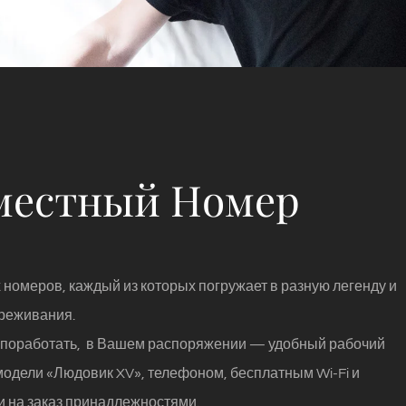
местный Hомер
 номеров, каждый из которых погружает в разную легенду и
реживания.
 поработать, в Вашем распоряжении — удобный рабочий
 модели «Людовик XV», телефоном, бесплатным Wi-Fi и
 на заказ принадлежностями.