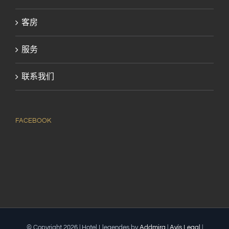
客房
服务
联系我们
FACEBOOK
© Copyright
2026 | Hotel Llegendes by
Addmira
|
Avís Legal
|