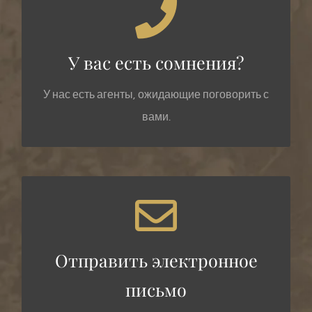
ПОЗВОНИТЕ НАМ СЕГОДНЯ!
У вас есть сомнения?
Вызовите
(+34) 972 22 09 05
У нас есть агенты, ожидающие поговорить с
вами.
МЫ ВНИМАТЕЛЬНЫ
Отправить электронное
Email
письмо
info@llegendeshotel.com