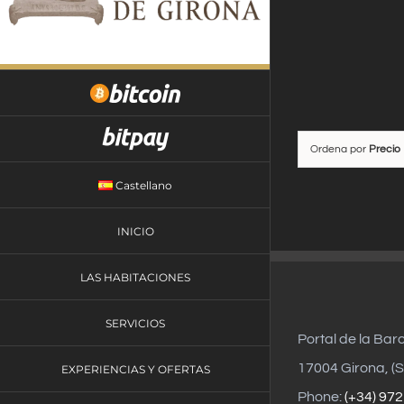
Saltar
al
contenido
Ordena por
Precio
Castellano
INICIO
LAS HABITACIONES
SERVICIOS
Portal de la Bar
17004 Girona, (S
EXPERIENCIAS Y OFERTAS
Phone:
(+34) 972