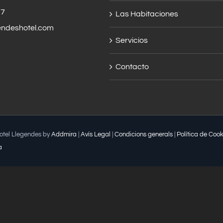
57
Las Habitaciones
endeshotel.com
Servicios
Contacto
Hotel Llegendes by
Addmira
|
Avís Legal
|
Condicions generals
|
Política de Cook
a