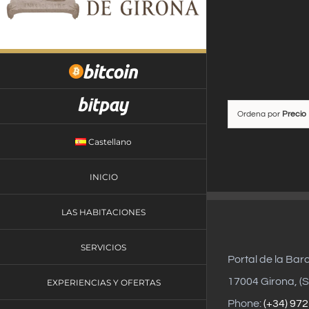
Saltar
al
contenido
Ordena por
Precio
Castellano
INICIO
LAS HABITACIONES
SERVICIOS
Portal de la Bar
17004 Girona, (S
EXPERIENCIAS Y OFERTAS
Phone:
(+34) 972