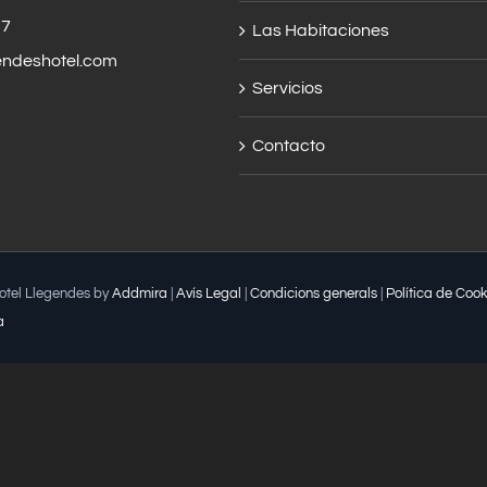
57
Las Habitaciones
endeshotel.com
Servicios
Contacto
Hotel Llegendes by
Addmira
|
Avís Legal
|
Condicions generals
|
Política de Cook
a