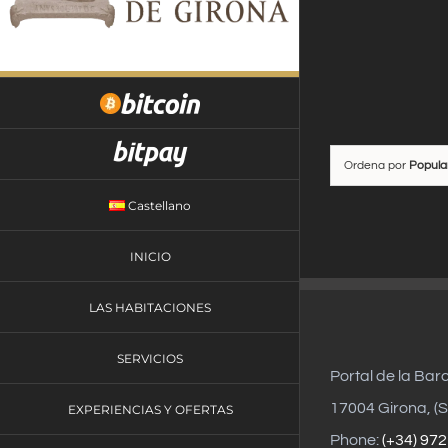
Saltar
al
contenido
Ordena por
Popula
Castellano
INICIO
LAS HABITACIONES
SERVICIOS
Portal de la Bar
17004 Girona, (S
EXPERIENCIAS Y OFERTAS
Phone:
(+34) 972