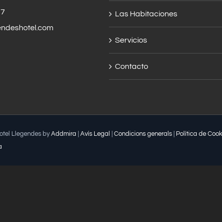
57
Las Habitaciones
endeshotel.com
Servicios
Contacto
Hotel Llegendes by
Addmira
|
Avís Legal
|
Condicions generals
|
Política de Cook
a