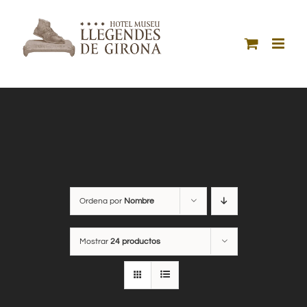
Saltar
al
contenido
Ordena por
Nombre
Mostrar
24 productos